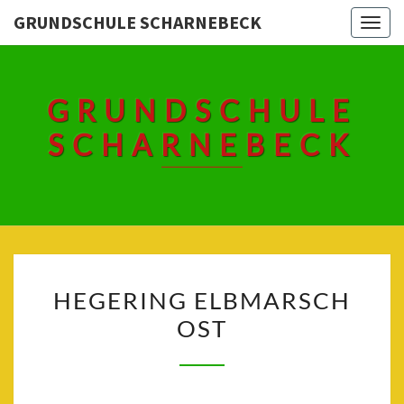
Skip
GRUNDSCHULE SCHARNEBECK
Togg
to
navig
content
GRUNDSCHULE
SCHARNEBECK
HEGERING
HEGERING ELBMARSCH
ELBMARSCH
OST
OST