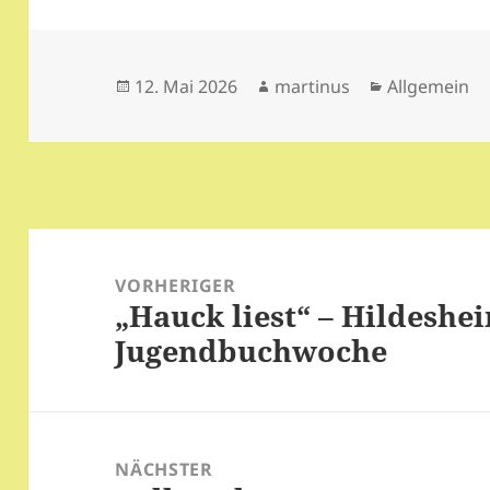
Veröffentlicht
Autor
Kategorien
12. Mai 2026
martinus
Allgemein
am
Beitragsnavigation
VORHERIGER
„Hauck liest“ – Hildeshe
Vorheriger
Jugendbuchwoche
Beitrag:
NÄCHSTER