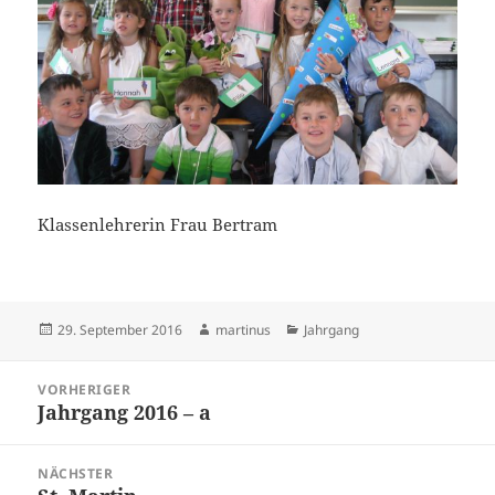
Klassenlehrerin Frau Bertram
Veröffentlicht
Autor
Kategorien
29. September 2016
martinus
Jahrgang
am
Beitragsnavigation
VORHERIGER
Jahrgang 2016 – a
Vorheriger
Beitrag:
NÄCHSTER