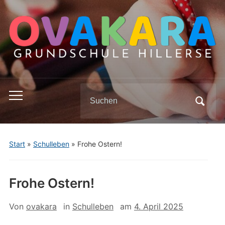
Search
Toggle
for:
mobile
menu
Start
»
Schulleben
»
Frohe Ostern!
Frohe Ostern!
Von
ovakara
in
Schulleben
am
4. April 2025