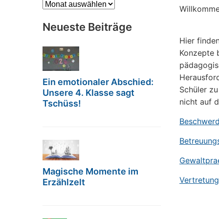
Archiv
Willkommen
Neueste Beiträge
Hier finde
Konzepte b
pädagogisc
Herausfor
Ein emotionaler Abschied:
Schüler zu
Unsere 4. Klasse sagt
nicht auf 
Tschüss!
Beschwer
Betreuung
Gewaltpra
Magische Momente im
Vertretun
Erzählzelt