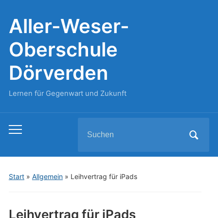
Aller-Weser-
Oberschule
Dörverden
Lernen für Gegenwart und Zukunft
Search
Toggle
for:
mobile
menu
Start
»
Allgemein
»
Leihvertrag für iPads
Leihvertrag für iPads