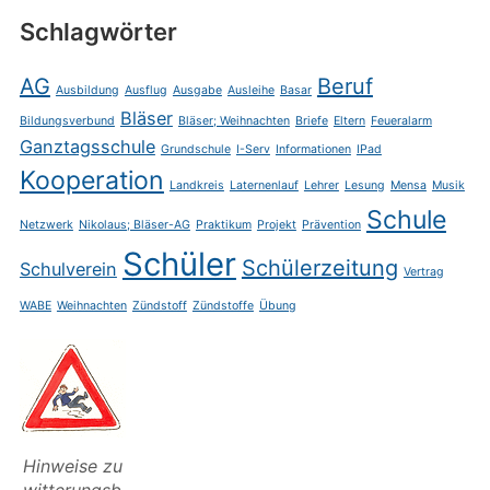
Schlagwörter
AG
Beruf
Ausbildung
Ausflug
Ausgabe
Ausleihe
Basar
Bläser
Bildungsverbund
Bläser; Weihnachten
Briefe
Eltern
Feueralarm
Ganztagsschule
Grundschule
I-Serv
Informationen
IPad
Kooperation
Landkreis
Laternenlauf
Lehrer
Lesung
Mensa
Musik
Schule
Netzwerk
Nikolaus; Bläser-AG
Praktikum
Projekt
Prävention
Schüler
Schülerzeitung
Schulverein
Vertrag
WABE
Weihnachten
Zündstoff
Zündstoffe
Übung
Hinweise zu
witterungsb