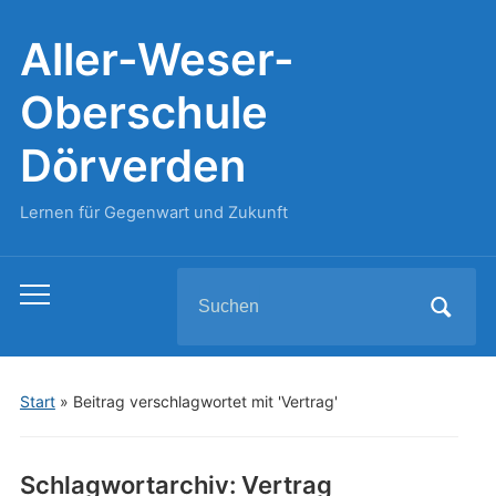
Aller-Weser-
Oberschule
Dörverden
Lernen für Gegenwart und Zukunft
Search
Toggle
for:
mobile
menu
Start
»
Beitrag verschlagwortet mit 'Vertrag'
Schlagwortarchiv:
Vertrag