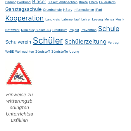
Bläser
Bildungsverbund
Bläser; Weihnachten
Briefe
Eltern
Feueralarm
Ganztagsschule
Grundschule
I-Serv
Informationen
IPad
Kooperation
Landkreis
Laternenlauf
Lehrer
Lesung
Mensa
Musik
Schule
Netzwerk
Nikolaus; Bläser-AG
Praktikum
Projekt
Prävention
Schüler
Schülerzeitung
Schulverein
Vertrag
WABE
Weihnachten
Zündstoff
Zündstoffe
Übung
Hinweise zu
witterungsb
edingten
Unterrichtsa
usfällen