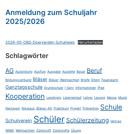
Anmeldung zum Schuljahr
2025/2026
2026-05-OBS-Doerverden-Schulnews
Herunterladen
Schlagwörter
AG
Beruf
Ausbildung
Ausflug
Ausgabe
Ausleihe
Basar
Bläser
Bildungsverbund
Bläser; Weihnachten
Briefe
Eltern
Feueralarm
Ganztagsschule
Grundschule
I-Serv
Informationen
IPad
Kooperation
Landkreis
Laternenlauf
Lehrer
Lesung
Mensa
Musik
Schule
Netzwerk
Nikolaus; Bläser-AG
Praktikum
Projekt
Prävention
Schüler
Schülerzeitung
Schulverein
Vertrag
WABE
Weihnachten
Zündstoff
Zündstoffe
Übung