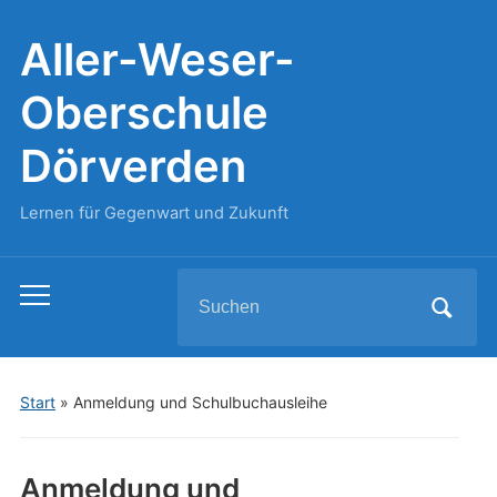
Aller-Weser-
Oberschule
Dörverden
Lernen für Gegenwart und Zukunft
Search
Toggle
for:
mobile
menu
Start
»
Anmeldung und Schulbuchausleihe
Anmeldung und