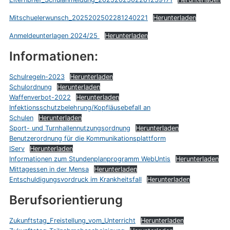
Mitschuelerwunsch_2025202502281240221
Herunterladen
Anmeldeunterlagen 2024/25
Herunterladen
Informationen:
Schulregeln-2023
Herunterladen
Schulordnung
Herunterladen
Waffenverbot-2022
Herunterladen
Infektionsschutzbelehrung/Kopfläusebefall an
Schulen
Herunterladen
Sport- und Turnhallennutzungsordnung
Herunterladen
Benutzerordnung für die Kommunikationsplattform
IServ
Herunterladen
Informationen zum Stundenplanprogramm WebUntis
Herunterladen
Mittagessen in der Mensa
Herunterladen
Entschuldigungsvordruck im Krankheitsfall
Herunterladen
Berufsorientierung
Zukunftstag_Freistellung_vom_Unterricht
Herunterladen