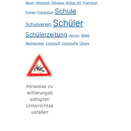
Musik
Netzwerk
Nikolaus; Bläser-AG
Praktikum
Schule
Projekt
Prävention
Schüler
Schulverein
Schülerzeitung
Vertrag
WABE
Weihnachten
Zündstoff
Zündstoffe
Übung
Hinweise zu
witterungsb
edingten
Unterrichtsa
usfällen