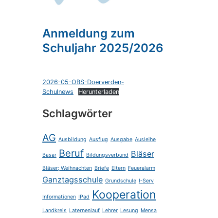
Anmeldung zum
Schuljahr 2025/2026
2026-05-OBS-Doerverden-
Schulnews
Herunterladen
Schlagwörter
AG
Ausbildung
Ausflug
Ausgabe
Ausleihe
Beruf
Bläser
Basar
Bildungsverbund
Bläser; Weihnachten
Briefe
Eltern
Feueralarm
Ganztagsschule
Grundschule
I-Serv
Kooperation
Informationen
IPad
Landkreis
Laternenlauf
Lehrer
Lesung
Mensa