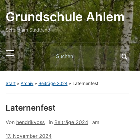
Grundschule Ahlem
Schule am Stadtrand
Search
Toggle
for:
mobile
menu
Start
»
Archiv
»
Beiträge 2024
»
Laternenfest
Laternenfest
Von
hendrikvoss
in
Beiträge 2024
am
17. November 2024