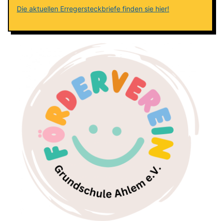
Die aktuellen Erregersteckbriefe finden sie hier!