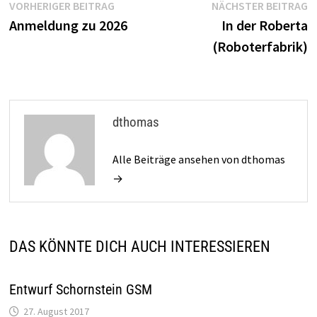
Beitragsnavigation
Vorheriger
N
VORHERIGER BEITRAG
NÄCHSTER BEITRAG
Beitrag:
B
Anmeldung zu 2026
In der Roberta
(Roboterfabrik)
dthomas
Alle Beiträge ansehen von dthomas
→
DAS KÖNNTE DICH AUCH INTERESSIEREN
Entwurf Schornstein GSM
27. August 2017