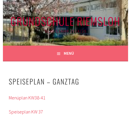
Springe
zum
GRUNDSCHULE RIEMSLOH
Inhalt
SCHULJAHR 2024/25
MENÜ
SPEISEPLAN – GANZTAG
Menüplan KW38-41
Speiseplan KW 37