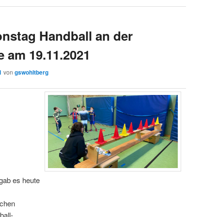
nstag Handball an der
 am 19.11.2021
1
von
gswohltberg
 gab es heute
schen
all-