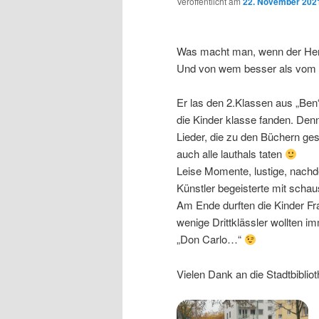
Veröffentlicht am
22. November 202
Was macht man, wenn der Herbs
Und von wem besser als vom
Er las den 2.Klassen aus „Ben“
die Kinder klasse fanden. Denn
Lieder, die zu den Büchern ge
auch alle lauthals taten
Leise Momente, lustige, nachde
Künstler begeisterte mit schausp
Am Ende durften die Kinder Fr
wenige Drittklässler wollten i
„Don Carlo…“
Vielen Dank an die Stadtbiblio