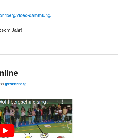
wohltberg/video-sammlung/
iesem Jahr!
nline
von
gswohltberg