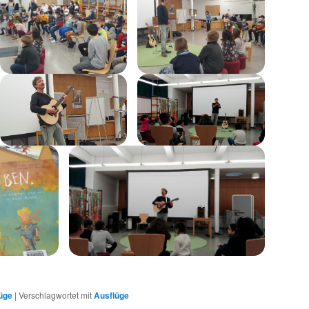
üge
|
Verschlagwortet mit
Ausflüge