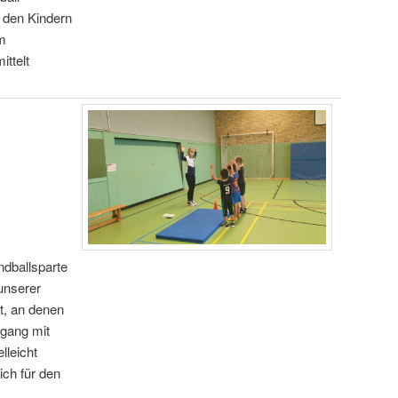
 den Kindern
m
ittelt
ndballsparte
unserer
t, an denen
mgang mit
lleicht
ich für den