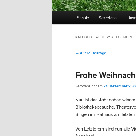
Hauptmenü
Schule
Sekretariat
Unse
KATEGORIEARCHIV:
ALLGEMEIN
Beitragsnavigation
←
Ältere Beiträge
Frohe Weihnach
Veröffentlicht am
24. Dezember 202
Nun ist das Jahr schon wieder
Bibliotheksbesuche, Theatervo
Singen im Rathaus am letzten 
Von Letzterem sind nun alle V
Ansehen!