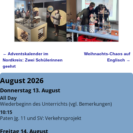
←
Adventskalender im
Weihnachts-Chaos auf
Artikelnavigation
Nordkreis: Zwei Schülerinnen
Englisch
→
geehrt
August 2026
Donnerstag
13.
August
All Day
Wiederbeginn des Unterrichts (vgl. Bemerkungen)
10:15
Paten Jg. 11 und SV: Verkehrsprojekt
Freitag
14.
August