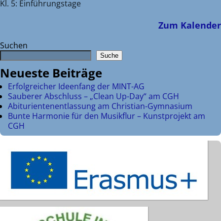
Kl. 5: Einführungstage
Zum Kalender
Suchen
Suche
Neueste Beiträge
Erfolgreicher Ideenfang der MINT-AG
Sauberer Abschluss – „Clean Up-Day“ am CGH
Abiturientenentlassung am Christian-Gymnasium
Bunte Harmonie für den Musikflur – Kunstprojekt am
CGH