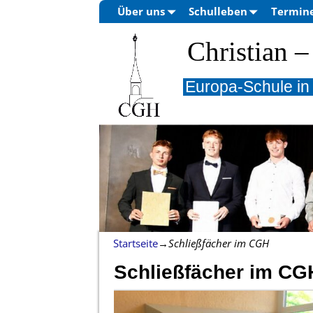
Über uns
Schulleben
Termin
Christian
Europa-Schule in
Startseite
→
Schließfächer im CGH
Schließfächer im CG