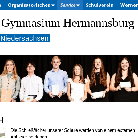
e
Organisatorisches
Service
Schulverein
Werner-
 – Gymnasium Hermannsburg
 Niedersachsen
H
Die Schließfächer unserer Schule werden von einem externen
Anbieter betrieben.