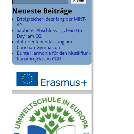
Suche
Neueste Beiträge
Erfolgreicher Ideenfang der MINT-
AG
Sauberer Abschluss – „Clean Up-
Day“ am CGH
Abiturientenentlassung am
Christian-Gymnasium
Bunte Harmonie für den Musikflur –
Kunstprojekt am CGH