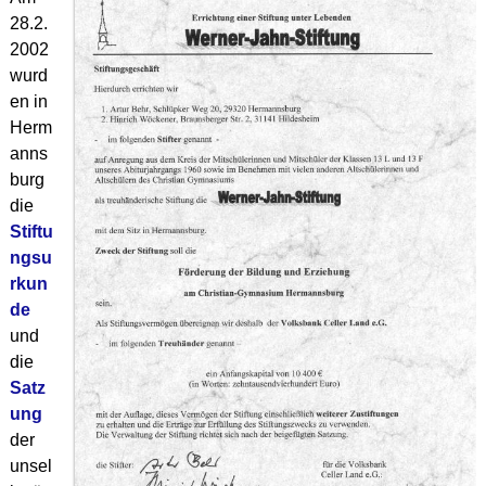
28.2.
2002
wurd
en in
Herm
anns
burg
die
Stiftu
ngsu
rkun
de
und
die
Satz
ung
der
unsel