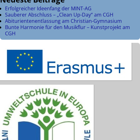
Erfolgreicher Ideenfang der MINT-AG
Sauberer Abschluss – „Clean Up-Day“ am CGH
Abiturientenentlassung am Christian-Gymnasium
Bunte Harmonie für den Musikflur – Kunstprojekt am
CGH