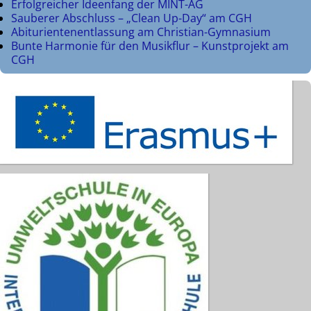
Erfolgreicher Ideenfang der MINT-AG
Sauberer Abschluss – „Clean Up-Day“ am CGH
Abiturientenentlassung am Christian-Gymnasium
Bunte Harmonie für den Musikflur – Kunstprojekt am
CGH