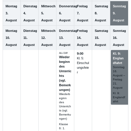
Montag
Dienstag
Mittwoch
Donnerstag
Freitag
Samstag
Sonntag
3.
4.
5.
6.
7.
8.
9.
August
August
August
August
August
August
August
Montag
Dienstag
Mittwoch
Donnerstag
Freitag
Samstag
Sonntag
10.
11.
12.
13.
14.
15.
16.
August
August
August
August
August
August
August
ALL DAY
9:00
Kl. 9:
Wieder
Kl. 5:
Englan
beginn
Einschul
dfahrt
des
Sonntag
ungsfeie
Unterric
16.
r
August
–
hts
Freitag
(vgl.
21.
Bemerk
August
ungen)
Kl. 9:
Wiederb
Englandf
eginn
ahrt
des
Unterrich
ts (vgl.
Bemerku
ngen)
Klasse
6: 1.