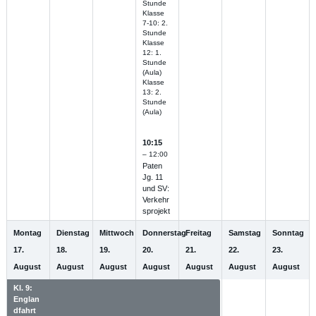
Stunde
Klasse
7-10: 2.
Stunde
Klasse
12: 1.
Stunde
(Aula)
Klasse
13: 2.
Stunde
(Aula)
10:15
– 12:00
Paten
Jg. 11
und SV:
Verkehr
sprojekt
Montag
Dienstag
Mittwoch
Donnerstag
Freitag
Samstag
Sonntag
17.
18.
19.
20.
21.
22.
23.
August
August
August
August
August
August
August
Kl. 9:
Kl. 9:
Kl. 9:
Kl. 9:
Kl. 9:
Englan
Englan
Englan
Englan
Englan
dfahrt
dfahrt
dfahrt
dfahrt
dfahrt