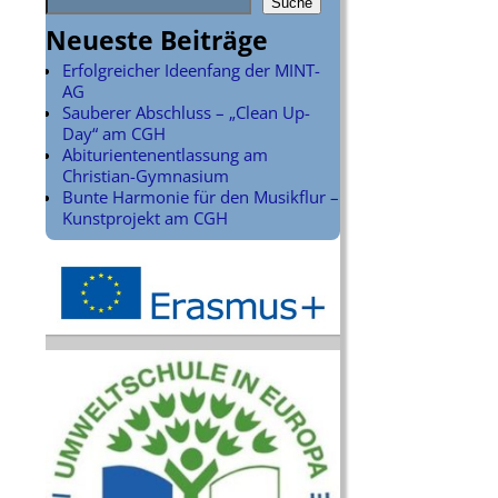
Suche
Neueste Beiträge
Erfolgreicher Ideenfang der MINT-
AG
Sauberer Abschluss – „Clean Up-
Day“ am CGH
Abiturientenentlassung am
Christian-Gymnasium
Bunte Harmonie für den Musikflur –
Kunstprojekt am CGH