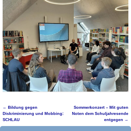
←
Bildung gegen
Sommerkonzert – Mit guten
Artikelnavigation
Diskriminierung und Mobbing:
Noten dem Schuljahresende
SCHLAU
entgegen
→