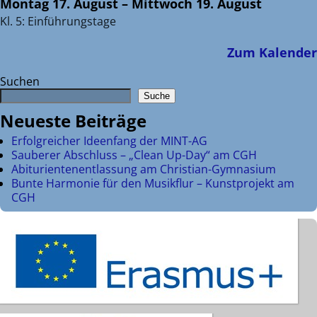
Montag
17.
August
–
Mittwoch
19.
August
Kl. 5: Einführungstage
Zum Kalender
Suchen
Suche
Neueste Beiträge
Erfolgreicher Ideenfang der MINT-AG
Sauberer Abschluss – „Clean Up-Day“ am CGH
Abiturientenentlassung am Christian-Gymnasium
Bunte Harmonie für den Musikflur – Kunstprojekt am
CGH