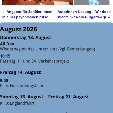
←
Angebot für Schüler:innen
Autorinnen-Lesung: „Wir doch
Artikelnavigation
in einer psychischen Krise
nicht“ mit Nora Burgard-Arp
→
August 2026
Donnerstag
13.
August
All Day
Wiederbeginn des Unterrichts (vgl. Bemerkungen)
10:15
Paten Jg. 11 und SV: Verkehrsprojekt
Freitag
14.
August
9:00
Kl. 5: Einschulungsfeier
Sonntag
16.
August
–
Freitag
21.
August
Kl. 9: Englandfahrt