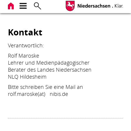
Zum
Inhalt
springen
Kontakt
Verantwortlich:
Rolf Maroske
Lehrer und Medienpädagogischer
Berater des Landes Niedersachsen
NLQ Hildesheim
Bitte schreiben Sie eine Mail an
rolf.maroske(at) nibis.de