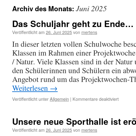
Juni 2025
Archiv des Monats:
Das Schuljahr geht zu Ende…
Veröffentlicht am
26. Juni 2025
von
mertens
In dieser letzten vollen Schulwoche besc
Klassen im Rahmen einer Projektwoch
/ Natur. Viele Klassen sind in der Natur
den Schülerinnen und Schülern ein abw
Angebot rund um das Projektwochen-
Weiterlesen
→
für
Veröffentlicht unter
Allgemein
|
Kommentare deaktiviert
Das
Schuljah
geht
Unsere neue Sporthalle ist erö
zu
Ende…
Veröffentlicht am
26. Juni 2025
von
mertens