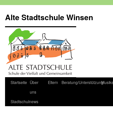
Zum
Inhalt
Alte Stadtschule Winsen
springen
Startseite
Über
Eltern
Beratung/Unterstützung
Musik
uns
Stadtschulnews