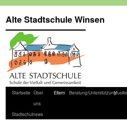
Zum
Inhalt
Alte Stadtschule Winsen
springen
Startseite
Über
Eltern
Beratung/Unterstützung
Musik
uns
Stadtschulnews