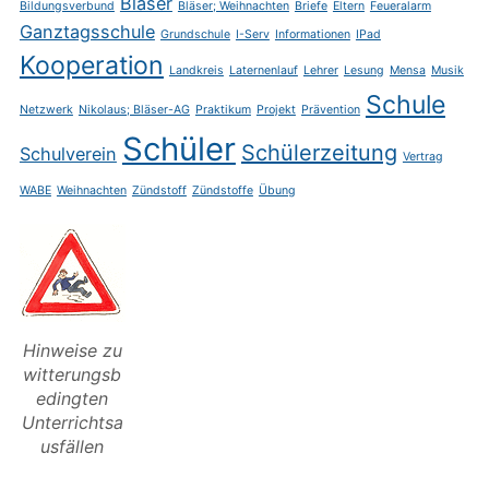
Bläser
Bildungsverbund
Bläser; Weihnachten
Briefe
Eltern
Feueralarm
Ganztagsschule
Grundschule
I-Serv
Informationen
IPad
Kooperation
Landkreis
Laternenlauf
Lehrer
Lesung
Mensa
Musik
Schule
Netzwerk
Nikolaus; Bläser-AG
Praktikum
Projekt
Prävention
Schüler
Schülerzeitung
Schulverein
Vertrag
WABE
Weihnachten
Zündstoff
Zündstoffe
Übung
Hinweise zu
witterungsb
edingten
Unterrichtsa
usfällen