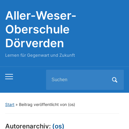
Aller-Weser-
Oberschule
Dörverden
Lernen für Gegenwart und Zukunft
Search
Toggle
for:
mobile
menu
Start
»
Beitrag veröffentlicht von (os)
Autorenarchiv:
(os)