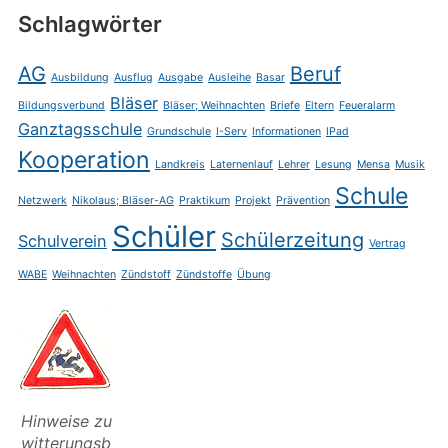
Schlagwörter
AG
Beruf
Ausbildung
Ausflug
Ausgabe
Ausleihe
Basar
Bläser
Bildungsverbund
Bläser; Weihnachten
Briefe
Eltern
Feueralarm
Ganztagsschule
Grundschule
I-Serv
Informationen
IPad
Kooperation
Landkreis
Laternenlauf
Lehrer
Lesung
Mensa
Musik
Schule
Netzwerk
Nikolaus; Bläser-AG
Praktikum
Projekt
Prävention
Schüler
Schülerzeitung
Schulverein
Vertrag
WABE
Weihnachten
Zündstoff
Zündstoffe
Übung
Hinweise zu
witterungsb