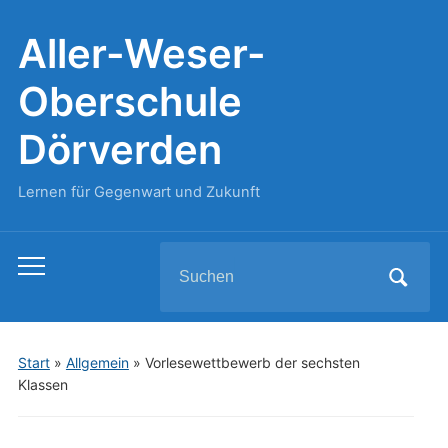
Aller-Weser-
Oberschule
Dörverden
Lernen für Gegenwart und Zukunft
Search
Toggle
for:
mobile
menu
Start
»
Allgemein
»
Vorlesewettbewerb der sechsten
Klassen