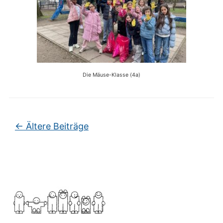
Die Mäuse-Klasse (4a)
Beitragsnavigation
←
Ältere Beiträge