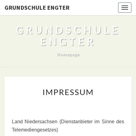
Skip
GRUNDSCHULE ENGTER
Togg
to
navig
content
GRUNDSCHULE
ENGTER
Homepage
IMPRESSUM
IMPRESSUM
Land Niedersachsen (Dienstanbieter im Sinne des
Telemediengesetzes)