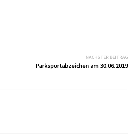
Näch
NÄCHSTER BEITRAG
Beitr
Parksportabzeichen am 30.06.2019