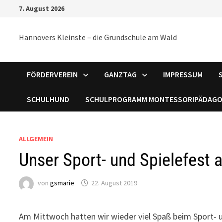
Zum
7. August 2026
Inhalt
springen
Hannovers Kleinste – die Grundschule am Wald
FÖRDERVEREIN
GANZTAG
IMPRESSUM
SCHULHUND
SCHULPROGRAMM MONTESSORIPÄDAGO
ALLGEMEIN
Unser Sport- und Spielefest
von
gsmarie
22. August 2019
Am Mittwoch hatten wir wieder viel Spaß beim Sport- 