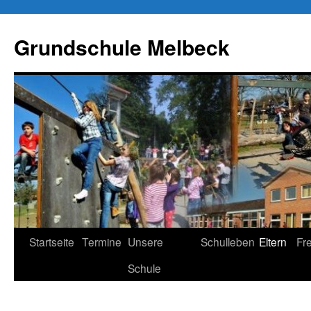
Zum
Inhalt
Grundschule Melbeck
springen
Startseite
Termine
Unsere
Schulleben
Eltern
Fr
Schule