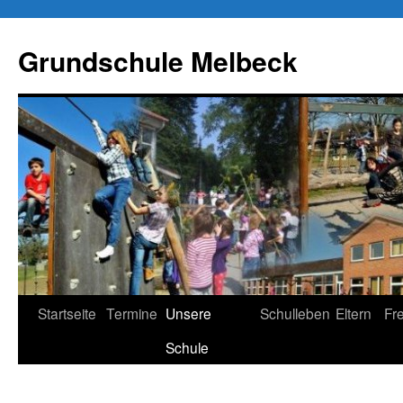
Zum
Inhalt
Grundschule Melbeck
springen
Startseite
Termine
Unsere
Schulleben
Eltern
Fr
Schule