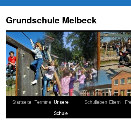
Zum
Inhalt
Grundschule Melbeck
springen
Startseite
Termine
Unsere
Schulleben
Eltern
Fr
Schule