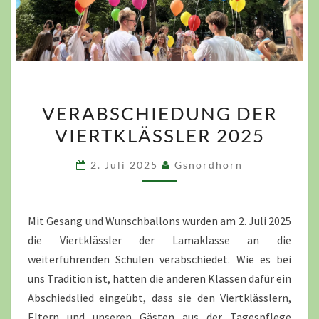
VERABSCHIEDUNG
VERABSCHIEDUNG DER
DER
VIERTKLÄSSLER 2025
VIERTKLÄSSLER
2025
2. Juli 2025
Gsnordhorn
Mit Gesang und Wunschballons wurden am 2. Juli 2025
die Viertklässler der Lamaklasse an die
weiterführenden Schulen verabschiedet. Wie es bei
uns Tradition ist, hatten die anderen Klassen dafür ein
Abschiedslied eingeübt, dass sie den Viertklässlern,
Eltern und unseren Gästen aus der Tagespflege