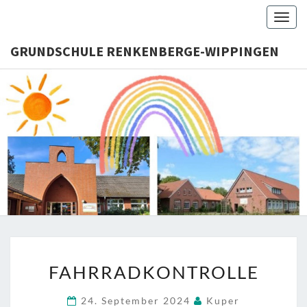
Skip
Togg
to
navig
content
GRUNDSCHULE RENKENBERGE-WIPPINGEN
GRUNDS
RENKENB
WIPPI
FAHRRADKONTROLLE
FAHRRADKONTROLLE
24. September 2024
Kuper