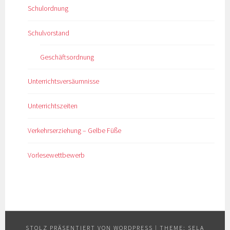
Schulordnung
Schulvorstand
Geschäftsordnung
Unterrichtsversäumnisse
Unterrichtszeiten
Verkehrserziehung – Gelbe Füße
Vorlesewettbewerb
STOLZ PRÄSENTIERT VON WORDPRESS
|
THEME: SELA