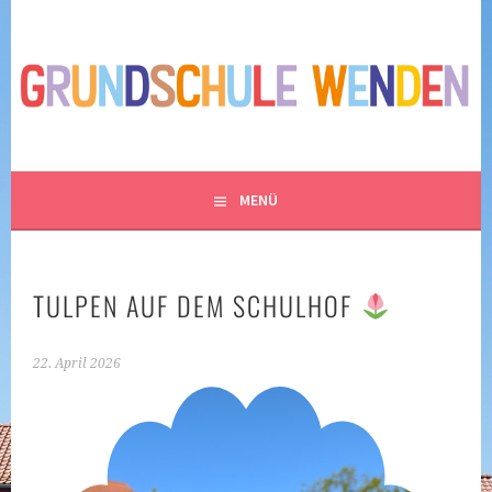
Springe
zum
GRUNDSCHULE WENDEN
Inhalt
– SPIELEN, LACHEN UND LERNEN IM NORDEN
BRAUNSCHWEIGS
MENÜ
TULPEN AUF DEM SCHULHOF
22. April 2026