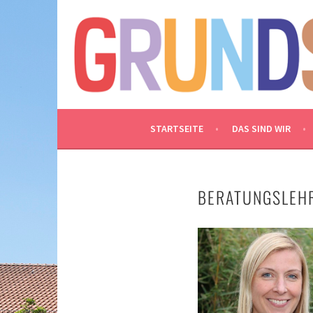
Springe
zum
GRUNDSCHULE WEN
Inhalt
– SPIELEN, LACHEN UND LERNEN IM NORD
STARTSEITE
DAS SIND WIR
BERATUNGSLEH