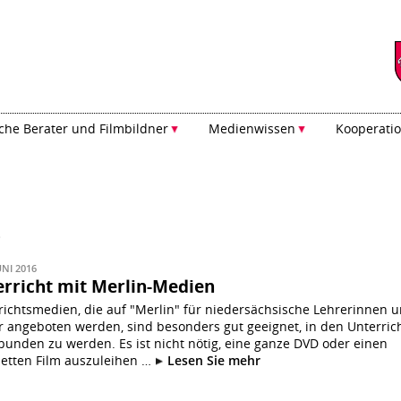
he Berater und Filmbildner
Medienwissen
Kooperati
e
UNI 2016
rricht mit Merlin-Medien
richtsmedien, die auf "Merlin" für niedersächsische Lehrerinnen 
r angeboten werden, sind besonders gut geeignet, in den Unterric
bunden zu werden. Es ist nicht nötig, eine ganze DVD oder einen
etten Film auszuleihen …
Lesen Sie mehr