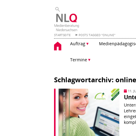
STARTSEITE
POSTS TAGGED "ONLINE"
Zum
Auftrag
Medienpädagogisc
Inhalt
springen
Termine
Schlagwortarchiv: onlin
11. J
Unte
Unter
Lehre
einge
kompl