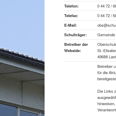
Telefon:
0 44 72 / 6
Telefax:
0 44 72 / 6
E-Mail:
obs@schul
Schulträger:
Gemeinde 
Betreiber der
Oberschule
Webside:
St.-Elisabe
49688 Last
Betreiber 
für die Aktu
bereitgeste
Die Links z
ausgewählt
hinweisen, 
Verantwor