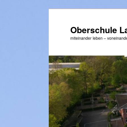
Zum
primären
Inhalt
Oberschule L
springen
miteinander leben – voneinande