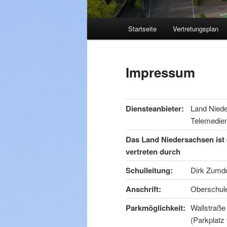
Hauptmenü
Startseite
Vertretungsplan
Impressum
Diensteanbieter:
Land Niede
Telemedie
Das Land Niedersachsen ist e
vertreten durch
Schulleitung:
Dirk Zumd
Ansc
hrift:
Oberschule 
Parkmöglichkeit:
Wallstraße
(Parkplatz 