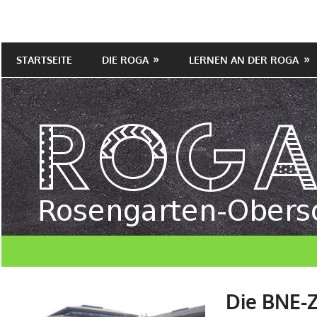
Zum
Inhalt
mit
Rosengarten
springen
gymnasialem
STARTSEITE
DIE ROGA
LERNEN AN DER ROGA
Oberschule
Angebot
Die BNE-Z