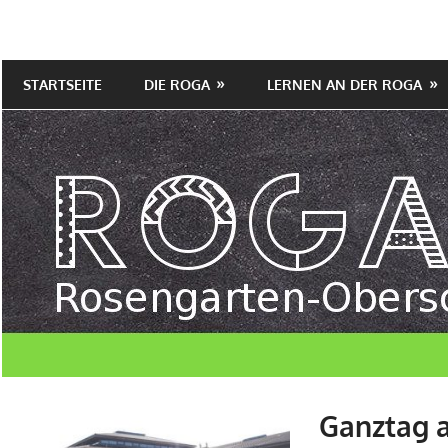
Zum
Inhalt
mit
Rosengarten
springen
gymnasialem
STARTSEITE
DIE ROGA
LERNEN AN DER ROGA
Oberschule
Angebot
Ganztag 