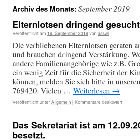
September 2019
Archiv des Monats:
Elternlotsen dringend gesucht
Veröffentlicht am
19. September 2019
von
asswl
Die verbliebenen Elternlotsen geraten a
und brauchen dringend Verstärkung. We
andere Familienangehörige wie z.B. Gro
ein wenig Zeit für die Sicherheit der K
können, melden Sie sich bitte in unsere
769420. Vielen …
Weiterlesen
→
für
Veröffentlicht unter
Allgemein
|
Kommentare deaktiviert
Elternlot
dringend
gesucht!
Das Sekretariat ist am 12.09.2
besetzt.