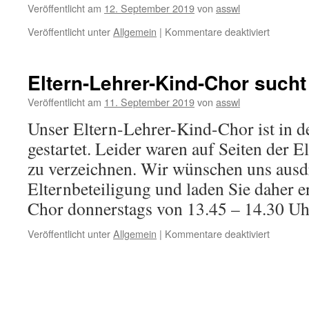
Veröffentlicht am
12. September 2019
von
asswl
für
Veröffentlicht unter
Allgemein
|
Kommentare deaktiviert
Das
Sekretari
ist
Eltern-Lehrer-Kind-Chor sucht
am
12.09.20
Veröffentlicht am
11. September 2019
von
asswl
leider
Unser Eltern-Lehrer-Kind-Chor ist in d
nicht
besetzt.
gestartet. Leider waren auf Seiten der E
zu verzeichnen. Wir wünschen uns ausd
Elternbeteiligung und laden Sie daher e
Chor donnerstags von 13.45 – 14.30 
für
Veröffentlicht unter
Allgemein
|
Kommentare deaktiviert
Eltern-
Lehrer-
Kind-
Chor
sucht