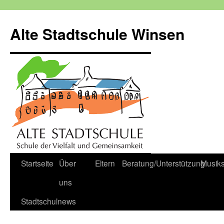
Zum
Inhalt
Alte Stadtschule Winsen
springen
Startseite
Über
Eltern
Beratung/Unterstützung
Musik
uns
Stadtschulnews