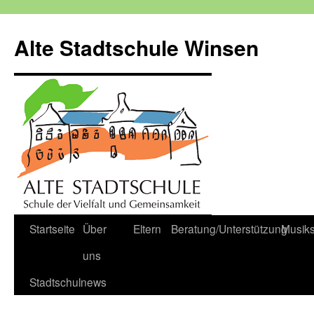
Zum
Inhalt
Alte Stadtschule Winsen
springen
Startseite
Über
Eltern
Beratung/Unterstützung
Musik
uns
Stadtschulnews