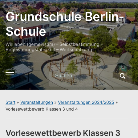
Grundschule Berlin-
Schule
Wir leben (gemeinsam) – Selbstbestimmung –
Begeisterungsfähigkeit – Wertschätzung
Search
Toggle
for:
mobile
menu
Start
»
Veranstaltungen
»
Veranstaltungen 2024/2025
»
Vorlesewettbewerb Klassen 3 und 4
Vorlesewettbewerb Klassen 3