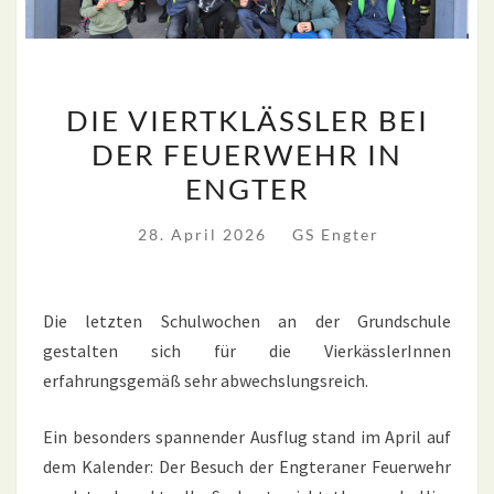
DIE
DIE VIERTKLÄSSLER BEI
VIERTKLÄSSLER
DER FEUERWEHR IN
BEI
ENGTER
DER
FEUERWEHR
28. April 2026
GS Engter
IN
ENGTER
Die letzten Schulwochen an der Grundschule
gestalten sich für die VierkässlerInnen
erfahrungsgemäß sehr abwechslungsreich.
Ein besonders spannender Ausflug stand im April auf
dem Kalender: Der Besuch der Engteraner Feuerwehr