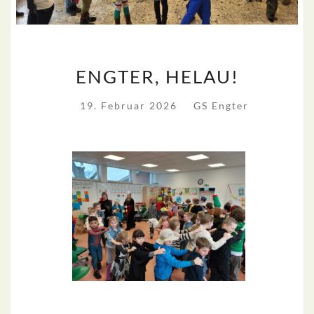
ENGTER,
ENGTER, HELAU!
HELAU!
19. Februar 2026
GS Engter