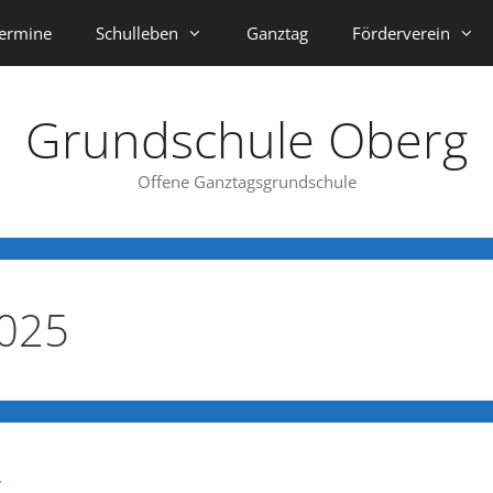
ermine
Schulleben
Ganztag
Förderverein
Grundschule Oberg
Offene Ganztagsgrundschule
2025
g