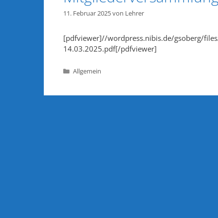
11. Februar 2025
von
Lehrer
[pdfviewer]//wordpress.nibis.de/gsoberg/fil
14.03.2025.pdf[/pdfviewer]
Kategorien
Allgemein