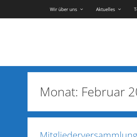
Wir über uns
Aktuelles
T
Zum
Inhalt
springen
Monat:
Februar 
Mitgliederversammlun