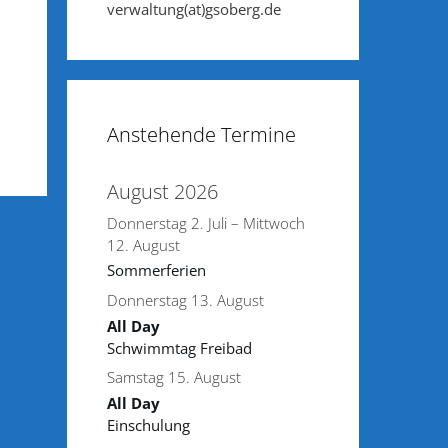
verwaltung(at)gsoberg.de
Anstehende Termine
August 2026
Donnerstag
2.
Juli
–
Mittwoch
12.
August
Sommerferien
Donnerstag
13.
August
All Day
Schwimmtag Freibad
Samstag
15.
August
All Day
Einschulung