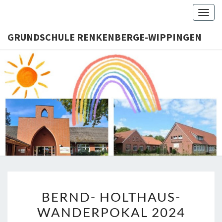
Skip
Togg
to
navig
content
GRUNDSCHULE RENKENBERGE-WIPPINGEN
GRUNDS
RENKENB
WIPPI
BERND-
BERND- HOLTHAUS-
HOLTHAUS-
WANDERPOKAL 2024
WANDERPOKAL